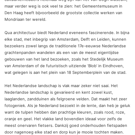
maar verder weg is ook veel te zien: het Gemeentemuseum in
Den Haag heeft bijvoorbeeld de grootste collectie werken van
Mondriaan ter wereld.
Qua architectuur biedt Nederland eveneens fascinerende. In bijna
elke stad, met inbegrip van Amsterdam, Delft en Leiden, kunnen
bezoekers zowel langs de traditionele 17e-eeuwse Nederlandse
grachtenpanden wandelen als een van de meest eigentijdse
gebouwen van het land bezoeken, zoals het Stedelijk Museum
van Amsterdam of de futuristisch uitziende ‘Blob’ in Eindhoven,
wat gelegen is aan het plein van 18 Septemberplein van de stad.
Het Nederlandse landschap is vlak maar zeker niet saai. Het
Nederlandse landschap is gevarieerd en kent zowel kust,
laaglanden, zandduinen als felgroene velden. Dat maakt het zeer
fotogeniek. Als je Nederland bezoekt in de lente, dan heb je geluk
want de tulpen hebben dan prachtige kleuren, zoals rood, roze,
oranje en geel. Het vlakke land bovendien ideaal voor zelfs de
meest onervaren fietsers. Dankzij goed onderhouden fietspaden
door nagenoeg elke stad en dorp kun je mooie tochten maken.