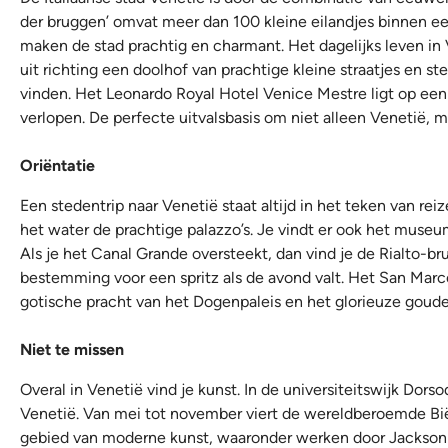
der bruggen’ omvat meer dan 100 kleine eilandjes binnen een
maken de stad prachtig en charmant. Het dagelijks leven in 
uit richting een doolhof van prachtige kleine straatjes en s
vinden. Het Leonardo Royal Hotel Venice Mestre ligt op een i
verlopen. De perfecte uitvalsbasis om niet alleen Venetië,
Oriëntatie
Een stedentrip naar Venetië staat altijd in het teken van re
het water de prachtige palazzo’s. Je vindt er ook het museu
Als je het Canal Grande oversteekt, dan vind je de Rialto-b
bestemming voor een spritz als de avond valt. Het San Marc
gotische pracht van het Dogenpaleis en het glorieuze goude
Niet te missen
Overal in Venetië vind je kunst. In de universiteitswijk Do
Venetië. Van mei tot november viert de wereldberoemde Bië
gebied van moderne kunst, waaronder werken door Jackson Po