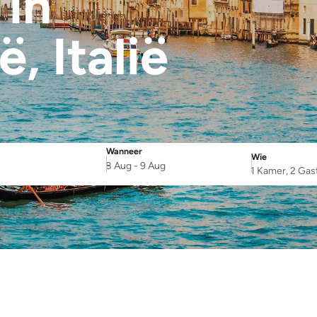
s
in
ië
, Italië
Wanneer
Wie
SelectDate
Username
8 Aug
-
9 Aug
1 Kamer, 2 Gas