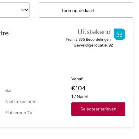
Toon op de kaart
Uitstekend
tre
93
From
3,835
Beoordelingen
Geweldige locatie.
92
Vanaf
€
104
Bar
1
/
Nacht
Niet-roken hotel
Selecteer tarieven
Flatscreen TV