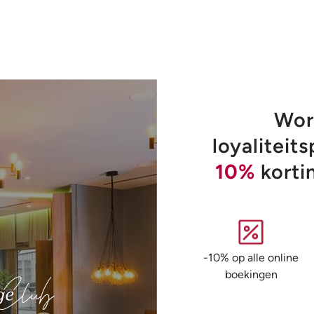
Word
loyalitei
10%
korti
-10% op alle online
boekingen