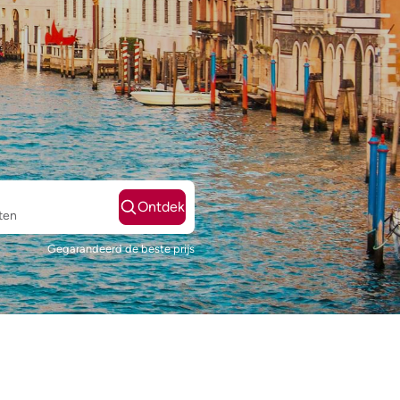
Ontdek
ten
Gegarandeerd de beste prijs