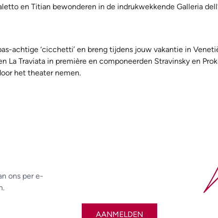
aletto en Titian bewonderen in de indrukwekkende Galleria del
as-achtige ‘cicchetti’ en breng tijdens jouw vakantie in Venet
en La Traviata in première en componeerden Stravinsky en Prok
door het theater nemen.
an ons per e-
n.
AANMELDEN