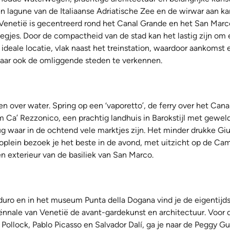
 lagune van de Italiaanse Adriatische Zee en de wirwar aan kan
Venetië is gecentreerd rond het Canal Grande en het San Marco
teegjes. Door de compactheid van de stad kan het lastig zijn om 
deale locatie, vlak naast het treinstation, waardoor aankomst e
 maar ook de omliggende steden te verkennen.
izen over water. Spring op een ‘vaporetto’, de ferry over het C
m Ca’ Rezzonico, een prachtig landhuis in Barokstijl met geweld
rug waar in de ochtend vele marktjes zijn. Het minder drukke Gi
oplein bezoek je het beste in de avond, met uitzicht op de Cam
n exterieur van de basiliek van San Marco.
rsoduro en in het museum Punta della Dogana vind je de eigenti
nnale van Venetië de avant-gardekunst en architectuur. Voor 
llock, Pablo Picasso en Salvador Dalí, ga je naar de Peggy G