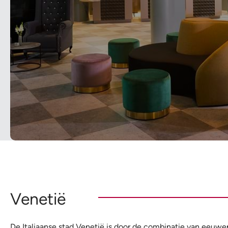
Venetië
De Italiaanse stad Venetië is door de combinatie van eeuwe