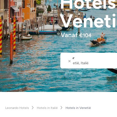
Hotel
Venet
Vanaf
€
104
Waar
Stad of hotelnaam
promocode
Leonardo Hotels
Hotels in Italië
Hotels in Venetië