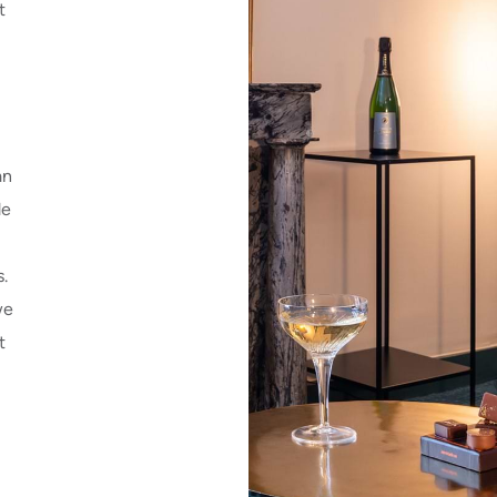
t
e
an
de
s.
we
t