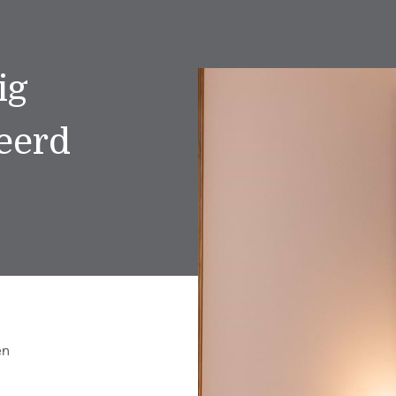
ig
eerd
en