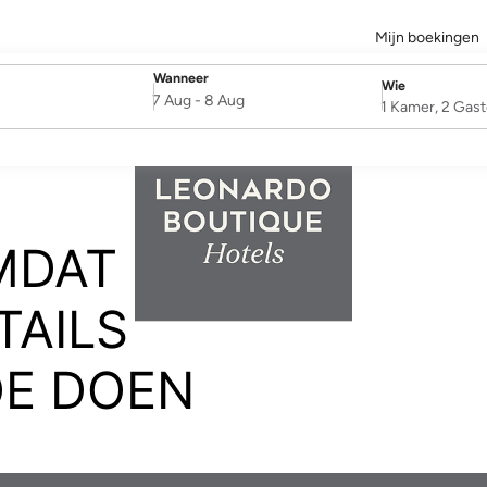
Mijn boekingen
Wanneer
Wie
SelectDate
Username
7 Aug
-
8 Aug
1 Kamer, 2 Gas
MDAT
TAILS
OE DOEN