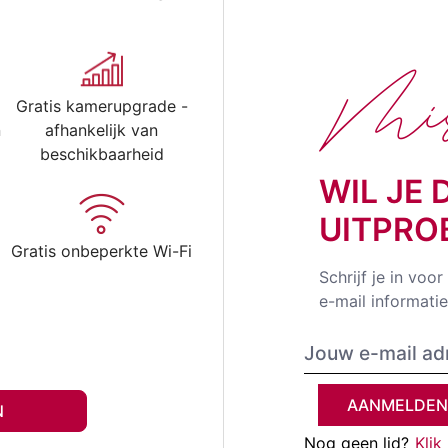
Mis 
Gratis kamerupgrade -
n
afhankelijk van
beschikbaarheid
WIL JE 
UITPRO
Gratis onbeperkte Wi-Fi
Schrijf je in voo
e-mail informati
AANMELDEN
N
Nog geen lid?
Klik