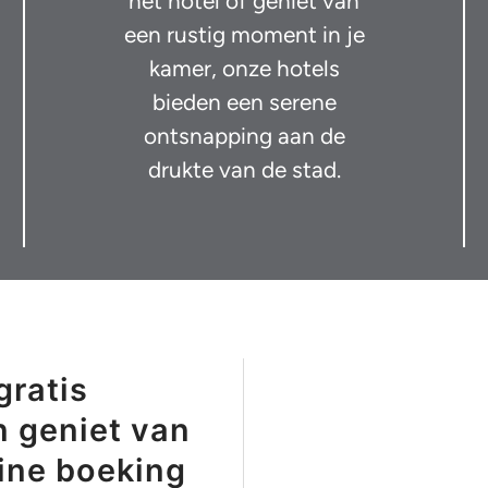
het hotel of geniet van
een rustig moment in je
kamer, onze hotels
bieden een serene
ontsnapping aan de
drukte van de stad.
gratis
n geniet van
line boeking