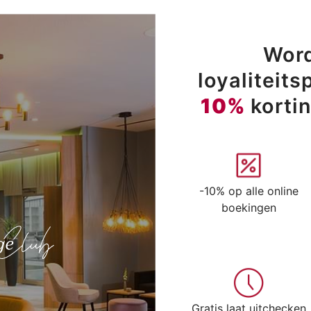
Word
loyaliteit
10%
korti
-10% op alle online
boekingen
Gratis laat uitchecken