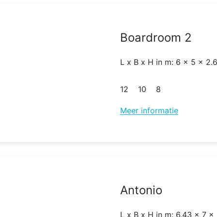
Boardroom 2
L x B x H in m: 6 x 5 x 2.
12
10
8
Meer informatie
Antonio
L x B x H in m: 6.43 x 7 x