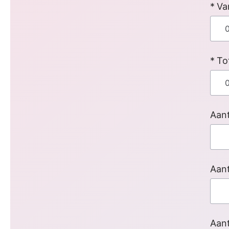
Va
To
Aant
Aant
Aan