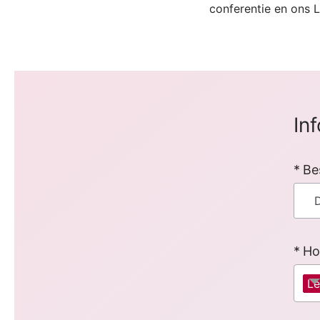
conferentie en ons 
In
Be
Ho
Le