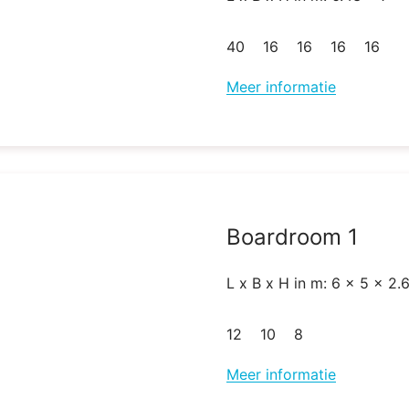
40
16
16
16
16
Meer informatie
Boardroom 1
L x B x H in m: 6 x 5 x 2.
12
10
8
Meer informatie