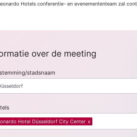
Leonardo Hotels conferentie- en evenemententeam zal con
formatie over de meeting
stemming/stadsnaam
tels
onardo Hotel Düsseldorf City Center
x