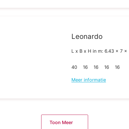
Leonardo
L x B x H in m: 6.43 x 7 x
40
16
16
16
16
Meer informatie
Toon Meer