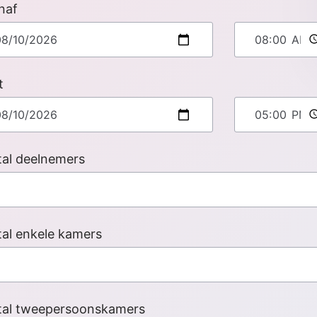
naf
t
al deelnemers
al enkele kamers
tal tweepersoonskamers