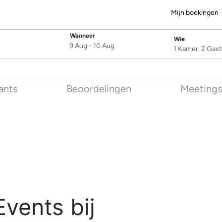
Mijn boekingen
Wanneer
Wie
SelectDate
Username
9 Aug
-
10 Aug
1 Kamer, 2 Gas
ants
Beoordelingen
Meetings
vents bij