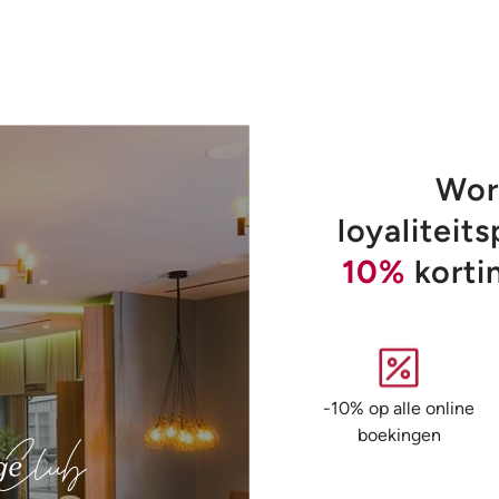
Word
loyalitei
10%
korti
-10% op alle online
boekingen