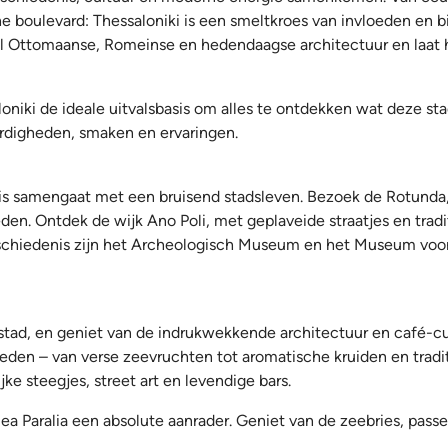
 boulevard: Thessaloniki is een smeltkroes van invloeden en b
vol Ottomaanse, Romeinse en hedendaagse architectuur en laat h
aloniki de ideale uitvalsbasis om alles te ontdekken wat deze st
rdigheden, smaken en ervaringen.
nis samengaat met een bruisend stadsleven. Bezoek de Rotunda
en. Ontdek de wijk Ano Poli, met geplaveide straatjes en tradi
geschiedenis zijn het Archeologisch Museum en het Museum voor
e stad, en geniet van de indrukwekkende architectuur en café-
eden – van verse zeevruchten tot aromatische kruiden en tradi
jke steegjes, street art en levendige bars.
 Paralia een absolute aanrader. Geniet van de zeebries, passee