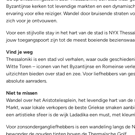
Byzantijnse kerken tot levendige markten en een dynamische
ervaring voor elke reiziger. Wandel door bruisende straten 
zich voor je ontvouwen.
Voor een stijlvolle stay in het hart van de stad is NYX Thess
jouw toegangspoort zijn tot de meest boeiende bezienswaa
Vind je weg
Thessaloniki is een stad vol verhalen, waar oude geschiede
Witte Toren – iconen van het Byzantijnse en Romeinse verled
uitzichten bieden over stad en zee. Voor liefhebbers van 
absolute aanraders.
Niet te missen
Wandel over het Aristotelesplein, het levendige hart van d
Markt, waar lokale verkopers de beste Griekse smaken aanbi
een artistieke sfeer is de wijk Ladadika een must, met kleurri
Voor zonsondergangliefhebbers is een wandeling langs de Nea
bewonder de gouden tinten boven de Thermaïsche Golf.