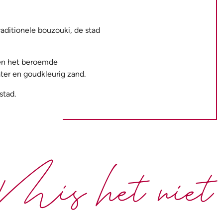
traditionele bouzouki, de stad
a en het beroemde
ater en goudkleurig zand.
stad.
Mis het niet