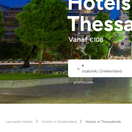
Hotel
Thessa
Vanaf
€
108
Waar
Stad of hotelnaam
promocode
Leonardo Hotels
Hotels in Griekenland
Hotels in Thessaloniki