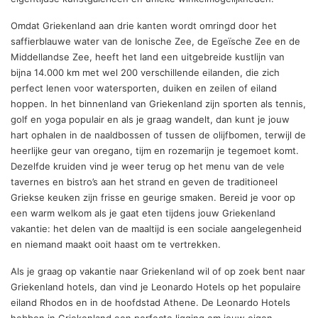
Omdat Griekenland aan drie kanten wordt omringd door het
saffierblauwe water van de Ionische Zee, de Egeïsche Zee en de
Middellandse Zee, heeft het land een uitgebreide kustlijn van
bijna 14.000 km met wel 200 verschillende eilanden, die zich
perfect lenen voor watersporten, duiken en zeilen of eiland
hoppen. In het binnenland van Griekenland zijn sporten als tennis,
golf en yoga populair en als je graag wandelt, dan kunt je jouw
hart ophalen in de naaldbossen of tussen de olijfbomen, terwijl de
heerlijke geur van oregano, tijm en rozemarijn je tegemoet komt.
Dezelfde kruiden vind je weer terug op het menu van de vele
tavernes en bistro’s aan het strand en geven de traditioneel
Griekse keuken zijn frisse en geurige smaken. Bereid je voor op
een warm welkom als je gaat eten tijdens jouw Griekenland
vakantie: het delen van de maaltijd is een sociale aangelegenheid
en niemand maakt ooit haast om te vertrekken.
Als je graag op vakantie naar Griekenland wil of op zoek bent naar
Griekenland hotels, dan vind je Leonardo Hotels op het populaire
eiland Rhodos en in de hoofdstad Athene. De Leonardo Hotels