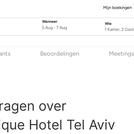
Mijn boekingen
Wanneer
Wie
SelectDate
Username
6 Aug
-
7 Aug
1 Kamer, 2 Gas
ants
Beoordelingen
Meetings
ragen over
que Hotel Tel Aviv