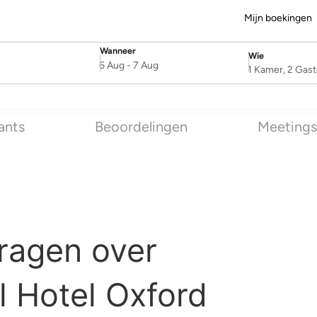
Mijn boekingen
Wanneer
Wie
SelectDate
Username
6 Aug
-
7 Aug
1 Kamer, 2 Gas
ants
Beoordelingen
Meetings
ragen over
 Hotel Oxford