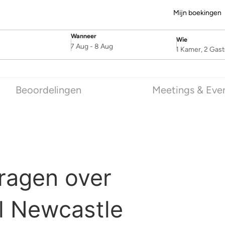
Mijn boekingen
Wanneer
Wie
SelectDate
Username
7 Aug
-
8 Aug
1 Kamer, 2 Gas
Beoordelingen
Meetings & Eve
ragen over
l Newcastle