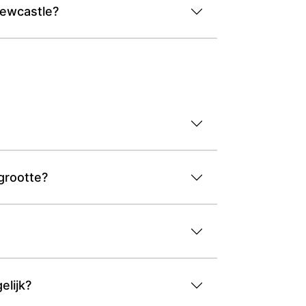
Newcastle?
grootte?
elijk?