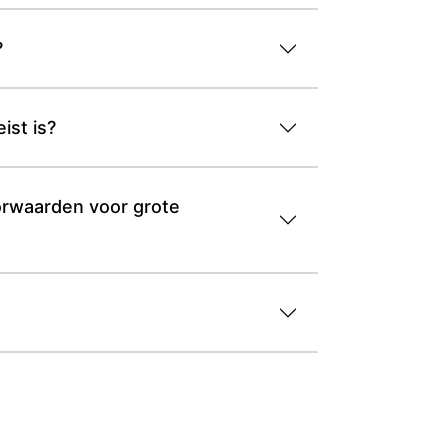
?
ist is?
orwaarden voor grote