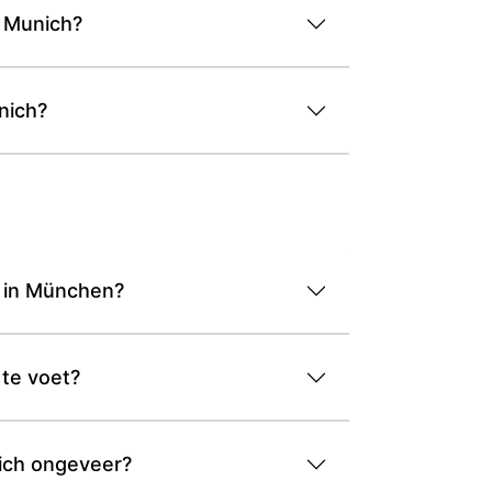
l Munich?
nich?
z in München?
 te voet?
nich ongeveer?