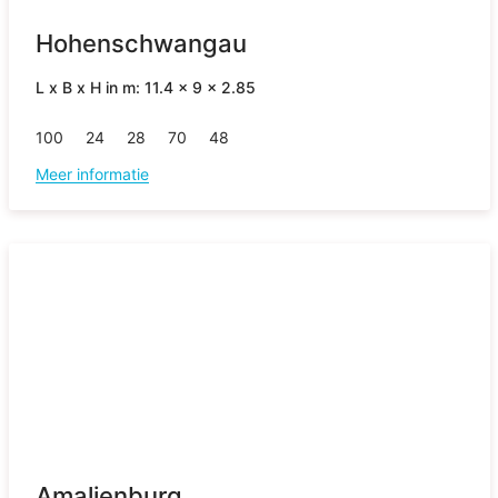
Hohenschwangau
L x B x H in m: 11.4 x 9 x 2.85
100
24
28
70
48
Meer informatie
Amalienburg