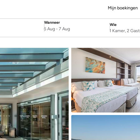
Mijn boekingen
Wanneer
Wie
SelectDate
Username
6 Aug
-
7 Aug
1 Kamer, 2 Gas