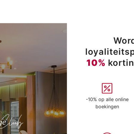
Word
loyaliteit
10%
korti
-10% op alle online
boekingen