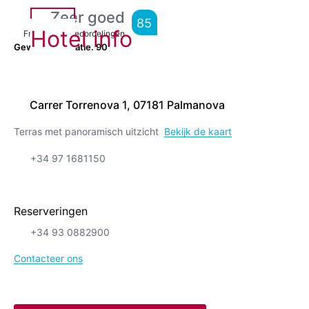
Zeer goed
85
Hotel info
From
4,985
Beoordelingen
Geweldige locatie.
90
Carrer Torrenova 1, 07181 Palmanova
Terras met panoramisch uitzicht
Bekijk de kaart
+34 97 1681150
Reserveringen
+34 93 0882900
Contacteer ons