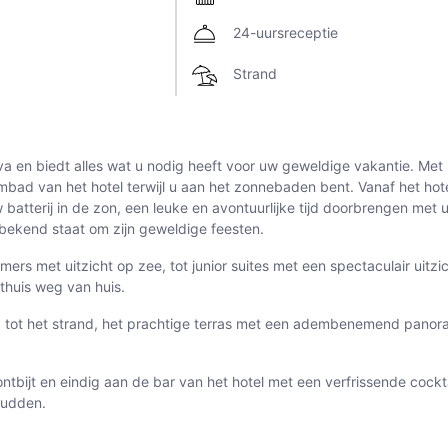
24-uursreceptie
Strand
a en biedt alles wat u nodig heeft voor uw geweldige vakantie. Met 
wembad van het hotel terwijl u aan het zonnebaden bent. Vanaf het hot
w batterij in de zon, een leuke en avontuurlijke tijd doorbrengen met
bekend staat om zijn geweldige feesten.
et uitzicht op zee, tot junior suites met een spectaculair uitzicht,
 thuis weg van huis.
ot het strand, het prachtige terras met een adembenemend panoramis
tbijt en eindig aan de bar van het hotel met een verfrissende cocktai
hudden.