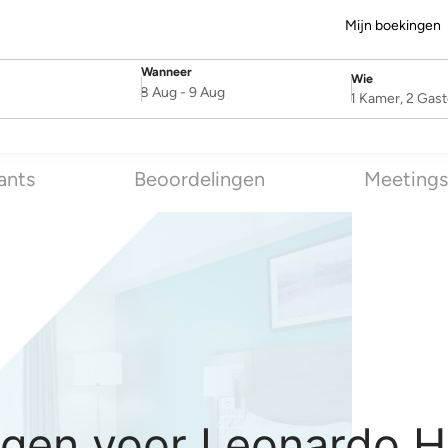
Mijn boekingen
Wanneer
Wie
SelectDate
Username
8 Aug
-
9 Aug
1 Kamer, 2 Gas
ants
Beoordelingen
Meetings
gen voor Leonardo H