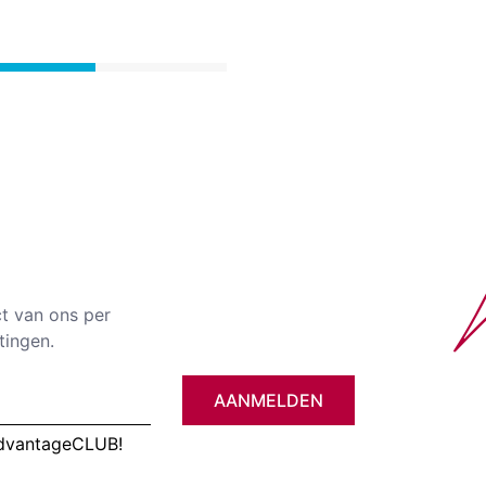
ct van ons per
tingen.
AANMELDEN
AdvantageCLUB!