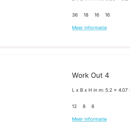
36
18
16
16
Meer informatie
Work Out 4
L x B x H in m: 5.2 x 4.07
12
8
8
Meer informatie