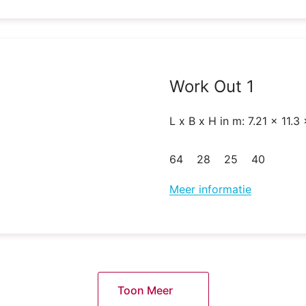
Work Out 1
L x B x H in m: 7.21 x 11.3
64
28
25
40
Meer informatie
Toon Meer