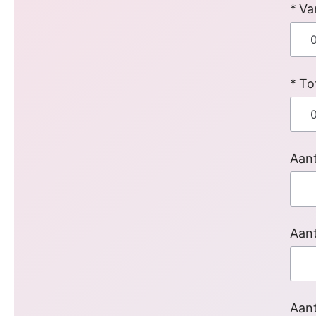
Va
To
Aant
Aant
Aan