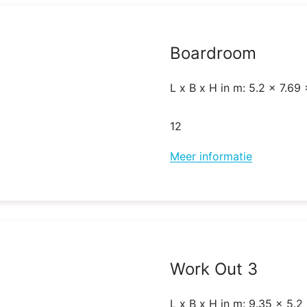
Boardroom
L x B x H in m: 5.2 x 7.69 
12
Meer informatie
Work Out 3
L x B x H in m: 9.35 x 5.2