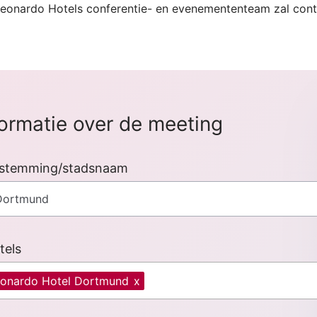
Leonardo Hotels conferentie- en evenemententeam zal con
formatie over de meeting
stemming/stadsnaam
tels
onardo Hotel Dortmund
x