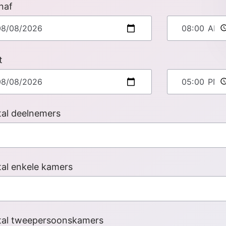
naf
t
al deelnemers
al enkele kamers
tal tweepersoonskamers