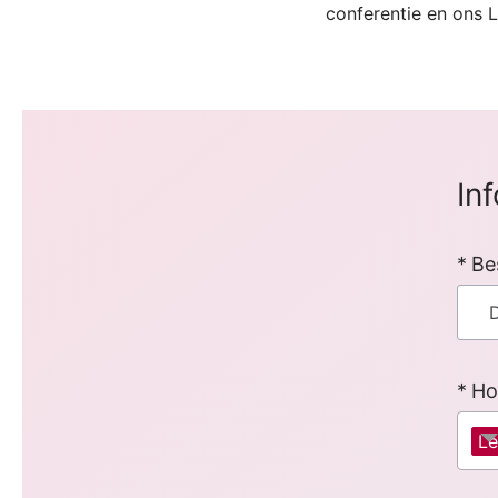
conferentie en ons 
In
Be
Ho
Le