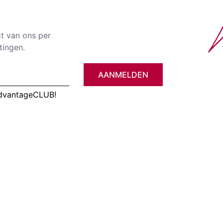
ct van ons per
tingen.
AANMELDEN
AdvantageCLUB!