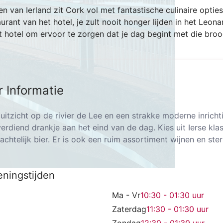
 van Ierland zit Cork vol met fantastische culinaire opties, 
aurant van het hotel, je zult nooit honger lijden in het Leona
t hotel om ervoor te zorgen dat je dag begint met die bro
r Informatie
uitzicht op de rivier de Lee en een strakke moderne inricht
erdiend drankje aan het eind van de dag. Kies uit Ierse klas
chtelijk bier. Er is ook een ruim assortiment wijnen en ste
ningstijden
Ma - Vr
10:30 - 01:30
uur
Zaterdag
11:30 - 01:30
uur