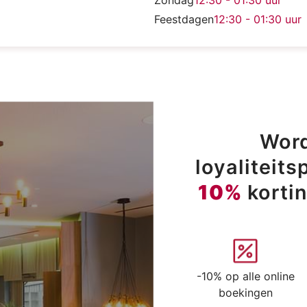
Zondag
12:30 - 01:30
uur
Feestdagen
12:30 - 01:30
uur
Word
loyaliteit
10%
korti
-10% op alle online
boekingen