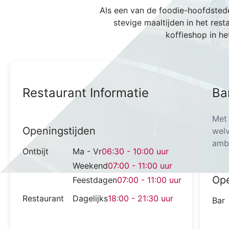
Als een van de foodie-hoofdsteden
stevige maaltijden in het rest
koffieshop in he
Restaurant Informatie
Ba
Met 
Openingstijden
welv
amba
Ontbijt
Ma - Vr
06:30 - 10:00
uur
Weekend
07:00 - 11:00
uur
Ope
Feestdagen
07:00 - 11:00
uur
Restaurant
Dagelijks
18:00 - 21:30
uur
Bar