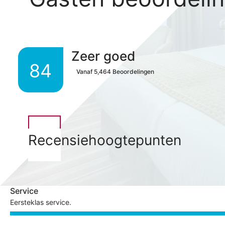
Zeer goed
84
Vanaf
5,464
Beoordelingen
Recensiehoogtepunten
Service
Eersteklas service.