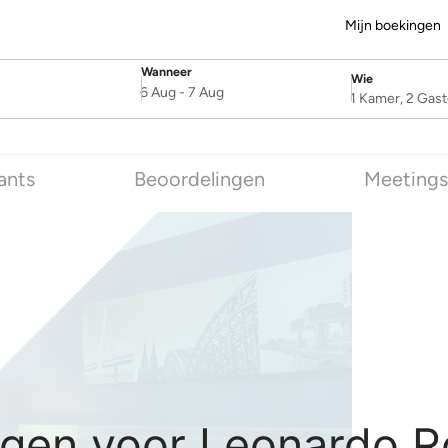
Mijn boekingen
Wanneer
Wie
SelectDate
Username
6 Aug
-
7 Aug
1 Kamer, 2 Gas
ants
Beoordelingen
Meetings
gen voor Leonardo R