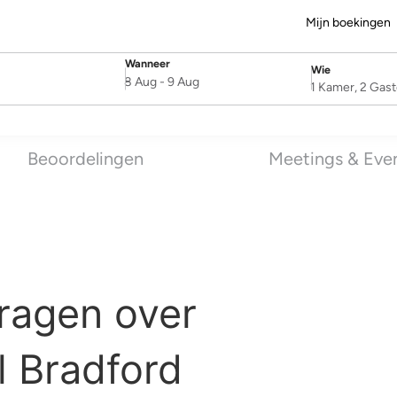
Mijn boekingen
Wanneer
Wie
SelectDate
Username
8 Aug
-
9 Aug
1 Kamer, 2 Gas
Beoordelingen
Meetings & Eve
ragen over
l Bradford