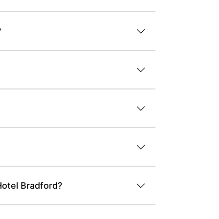
?
otel Bradford?