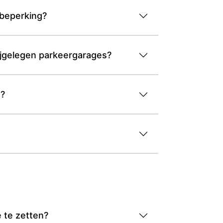
 beperking?
bijgelegen parkeergarages?
n?
 te zetten?