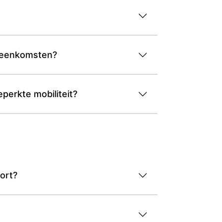
ijeenkomsten?
eperkte mobiliteit?
fort?