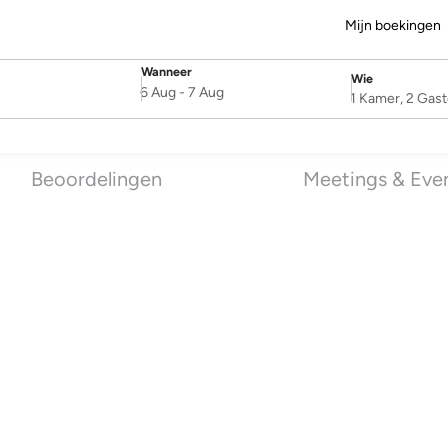
Mijn boekingen
Wanneer
Wie
SelectDate
Username
6 Aug
-
7 Aug
1 Kamer, 2 Gas
Beoordelingen
Meetings & Eve