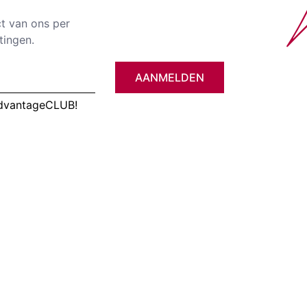
ct van ons per
tingen.
AANMELDEN
AdvantageCLUB!