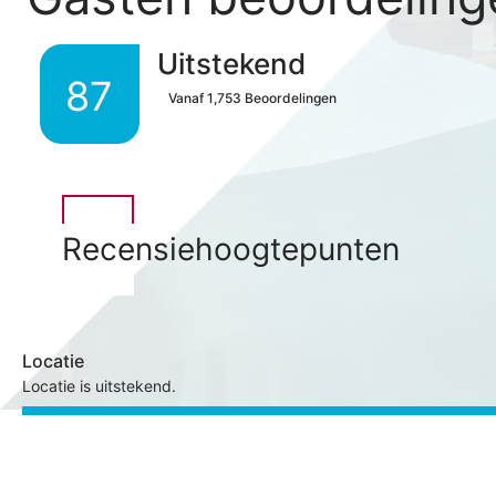
Uitstekend
87
Vanaf
1,753
Beoordelingen
Recensiehoogtepunten
Locatie
Locatie is uitstekend.