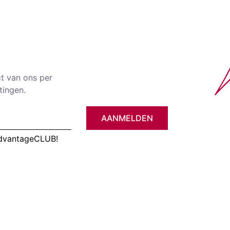
ct van ons per
tingen.
AANMELDEN
AdvantageCLUB!