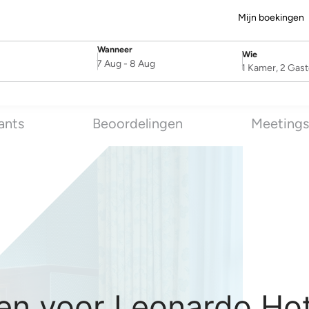
Mijn boekingen
Wanneer
Wie
SelectDate
Username
7 Aug
-
8 Aug
1 Kamer, 2 Gas
ants
Beoordelingen
Meetings
en voor Leonardo Hote