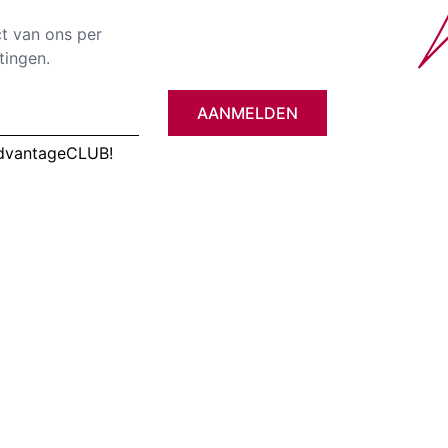
ct van ons per
tingen.
AANMELDEN
AdvantageCLUB!