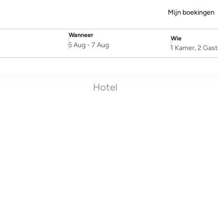
Mijn boekingen
Wanneer
Wie
SelectDate
Username
6 Aug
-
7 Aug
1 Kamer, 2 Gas
Hotel