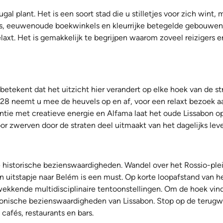
ugal plant. Het is een soort stad die u stilletjes voor zich wi
, eeuwenoude boekwinkels en kleurrijke betegelde gebouwen. 
elaxt. Het is gemakkelijk te begrijpen waarom zoveel reizigers 
betekent dat het uitzicht hier verandert op elke hoek van de s
m 28 neemt u mee de heuvels op en af, voor een relaxt bezoek aa
tie met creatieve energie en Alfama laat het oude Lissabon op 
oor zwerven door de straten deel uitmaakt van het dagelijks lev
e historische bezienswaardigheden. Wandel over het Rossio-plei
n uitstapje naar Belém is een must. Op korte loopafstand van he
ekkende multidisciplinaire tentoonstellingen. Om de hoek vind
onische bezienswaardigheden van Lissabon. Stop op de terugw
cafés, restaurants en bars.