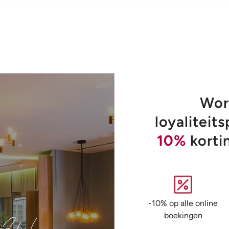
Word
loyalitei
10%
korti
-10% op alle online
boekingen