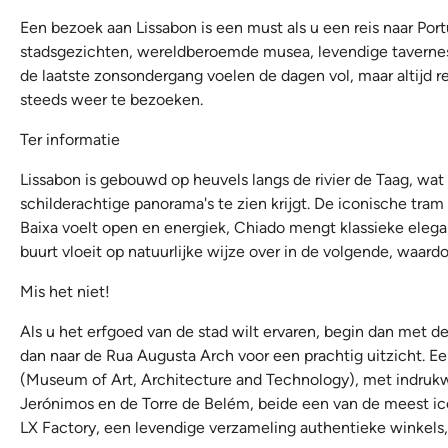
Een bezoek aan Lissabon is een must als u een reis naar Port
stadsgezichten, wereldberoemde musea, levendige tavernes
de laatste zonsondergang voelen de dagen vol, maar altijd r
steeds weer te bezoeken.
Ter informatie
Lissabon is gebouwd op heuvels langs de rivier de Taag, wat 
schilderachtige panorama's te zien krijgt. De iconische tra
Baixa voelt open en energiek, Chiado mengt klassieke elegan
buurt vloeit op natuurlijke wijze over in de volgende, waard
Mis het niet!
Als u het erfgoed van de stad wilt ervaren, begin dan met d
dan naar de Rua Augusta Arch voor een prachtig uitzicht. Ee
(Museum of Art, Architecture and Technology), met indrukw
Jerónimos en de Torre de Belém, beide een van de meest ic
LX Factory, een levendige verzameling authentieke winkels, 