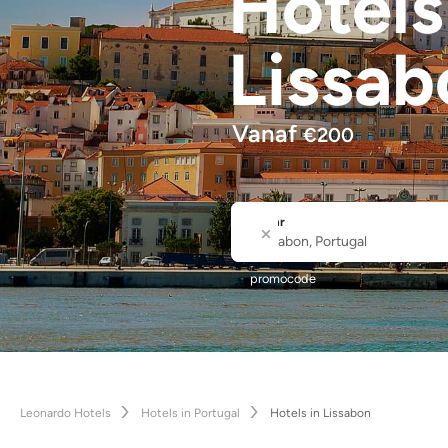
Hotel
Lissab
Vanaf
€
200
Waar
Stad of hotelnaam
promocode
Leonardo Hotels
Hotels in Portugal
Hotels in Lissabon