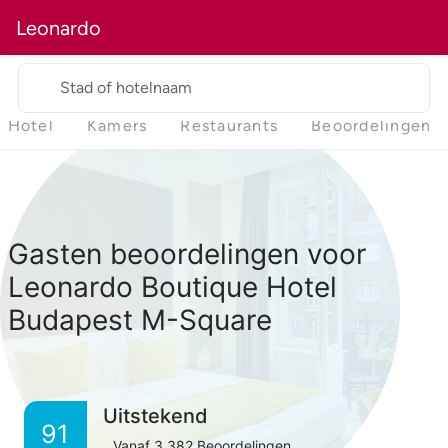
Leonardo
Stad of hotelnaam
Hotel
Kamers
Restaurants
Beoordelingen
Gasten beoordelingen voor
Leonardo Boutique Hotel
Budapest M-Square
Uitstekend
91
Vanaf
3,382
Beoordelingen