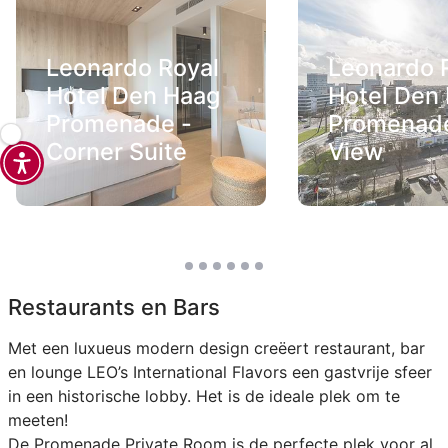
Leonardo Royal
Leonardo 
Hotel Den Haag
Hotel Den
Promenade -
Promenade
Corner Suite
View
Restaurants en Bars
Met een luxueus modern design creëert restaurant, bar
en lounge LEO’s International Flavors een gastvrije sfeer
in een historische lobby. Het is de ideale plek om te
meeten!
De Promenade Private Room is de perfecte plek voor al