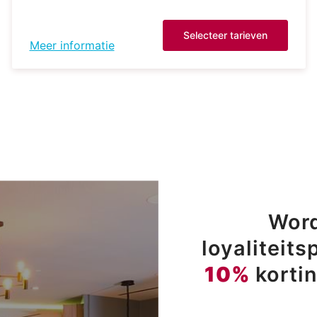
Selecteer tarieven
Meer informatie
Word
loyaliteit
10%
korti