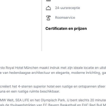
24-uursreceptie
Roomservice
Certificaten en prijzen
ardo Royal Hotel München maakt indruk met zijn ideale locatie en uit
van hedendaagse architectuur en elegante, moderne inrichting, garan
s creëert het 4-sterren superior hotel een rustige en ontspannen sfe
auna en een rustige ruimte beschikbaar.
de BMW Welt, SEA LIFE en het Olympisch Park. U bent slechts 20 minut
ls de thuiswedstrijden van FC Bayern Basketball en EHC Red Bull Mü