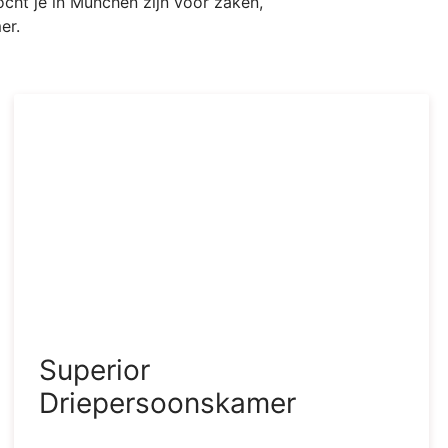
cht je in München zijn voor zaken,
er.
Superior
Driepersoonskamer