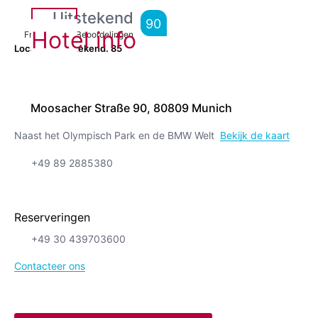
Uitstekend
90
Hotel info
From
13,735
Beoordelingen
Locatie is uitstekend.
85
Moosacher Straße 90, 80809 Munich
Naast het Olympisch Park en de BMW Welt
Bekijk de kaart
+49 89 2885380
Reserveringen
+49 30 439703600
Contacteer ons