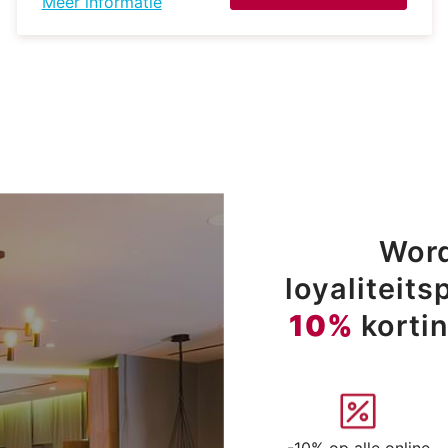
Meer informatie
Word
loyaliteit
10%
korti