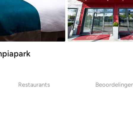
mpiapark
Restaurants
Beoordelinge