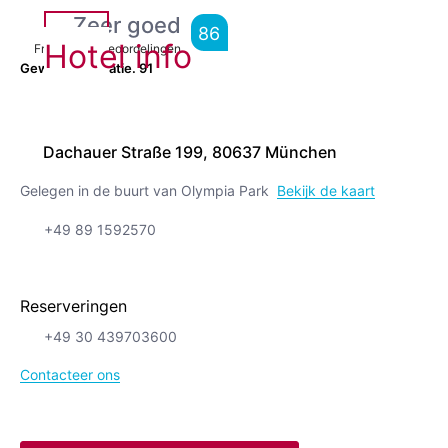
Zeer goed
86
Hotel info
From
8,854
Beoordelingen
Geweldige locatie.
91
Dachauer Straße 199, 80637 München
Gelegen in de buurt van Olympia Park
Bekijk de kaart
+49 89 1592570
Reserveringen
+49 30 439703600
Contacteer ons