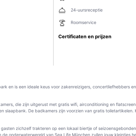
24-uursreceptie
Roomservice
Certificaten en prijzen
ark en is een ideale keus voor zakenreizigers, concertliefhebbers en
rs, die zijn uitgerust met gratis wifi, airconditioning en flatscree
en slaapbank. De badkamers zijn voorzien van gratis toiletartikelen.
asten zichzelf trakteren op een lokaal biertje of seizoensgebonden l
 in de onderwaterwereld van Sea Life München zullen jouw kleintjes 