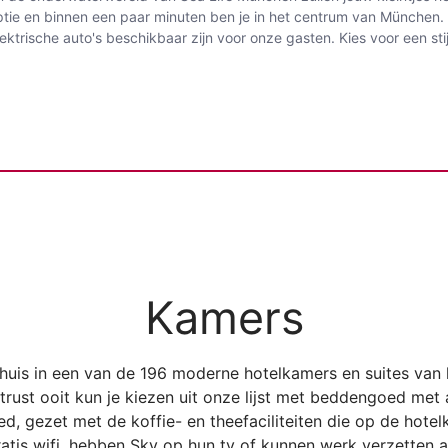
eptie en binnen een paar minuten ben je in het centrum van München.
ische auto's beschikbaar zijn voor onze gasten. Kies voor een stij
Kamers
thuis in een van de 196 moderne hotelkamers en suites van
rust ooit kun je kiezen uit onze lijst met beddengoed met a
ed, gezet met de koffie- en theefaciliteiten die op de hot
tis wifi, hebben Sky op hun tv of kunnen werk verzetten 