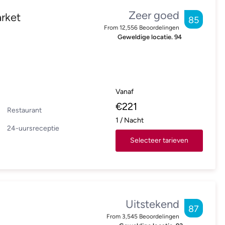
Zeer goed
rket
85
From
12,556
Beoordelingen
Geweldige locatie.
94
Vanaf
€
221
Restaurant
1
/
Nacht
24-uursreceptie
Selecteer tarieven
Uitstekend
87
From
3,545
Beoordelingen