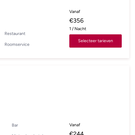
Vanaf
€
356
1
/
Nacht
Restaurant
Selecteer tarieven
Roomservice
Vanaf
Bar
€
244