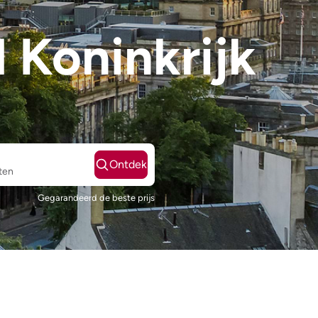
d Koninkrijk
Ontdek
ten
Gegarandeerd de beste prijs