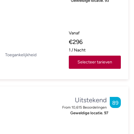
Geweldige locatie.
93
Vanaf
€
296
1
/
Nacht
Toegankelijkheid
Selecteer tarieven
Uitstekend
89
From
10,615
Beoordelingen
Geweldige locatie.
97