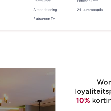
Restaurant
Fitnessruimte
Airconditioning
24-uursreceptie
Flatscreen TV
Word
loyalitei
10%
korti