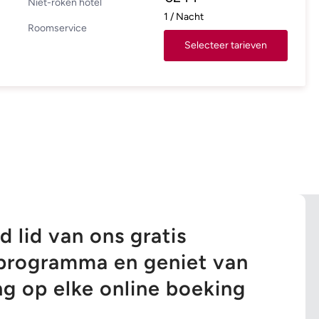
Niet-roken hotel
1
/
Nacht
Roomservice
Selecteer tarieven
 lid van ons gratis
tsprogramma en geniet van
ng op elke online boeking