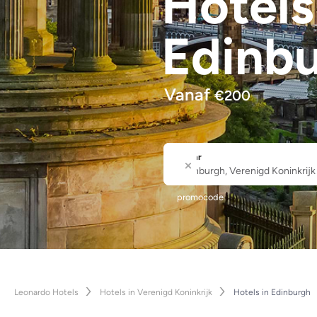
Hotel
Edinb
Vanaf
€
200
Waar
Stad of hotelnaam
promocode
Leonardo Hotels
Hotels in Verenigd Koninkrijk
Hotels in Edinburgh