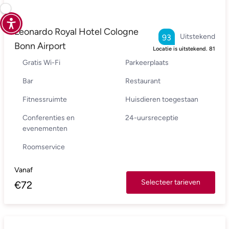
Leonardo Royal Hotel Cologne
Uitstekend
93
Bonn Airport
Locatie is uitstekend.
81
Gratis Wi-Fi
Parkeerplaats
Bar
Restaurant
Fitnessruimte
Huisdieren toegestaan
Conferenties en
24-uursreceptie
evenementen
Roomservice
Vanaf
Selecteer tarieven
€
72