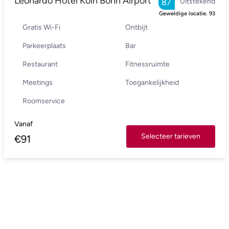
Leonardo Hotel Köln Bonn Airport
Uitstekend
87
Geweldige locatie.
93
Gratis Wi-Fi
Ontbijt
Parkeerplaats
Bar
Restaurant
Fitnessruimte
Meetings
Toegankelijkheid
Roomservice
Vanaf
Selecteer tarieven
€
91